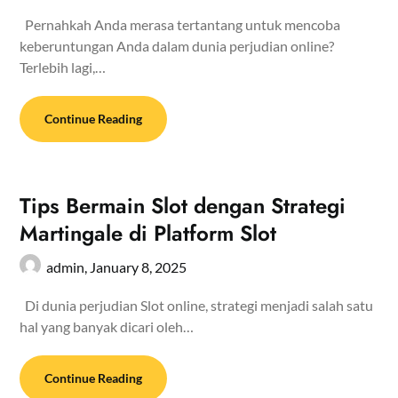
Pernahkah Anda merasa tertantang untuk mencoba
keberuntungan Anda dalam dunia perjudian online?
Terlebih lagi,…
Continue Reading
Tips Bermain Slot dengan Strategi
Martingale di Platform Slot
admin,
January 8, 2025
Di dunia perjudian Slot online, strategi menjadi salah satu
hal yang banyak dicari oleh…
Continue Reading