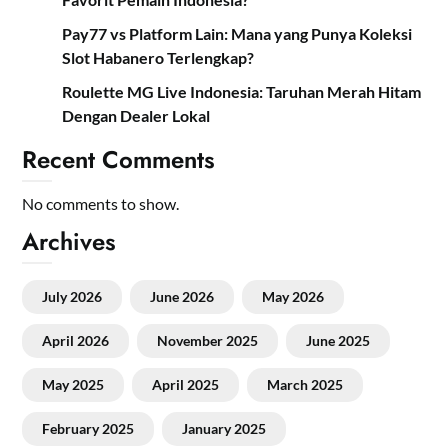
Pay77 vs Platform Lain: Mana yang Punya Koleksi
Slot Habanero Terlengkap?
Roulette MG Live Indonesia: Taruhan Merah Hitam
Dengan Dealer Lokal
Recent Comments
No comments to show.
Archives
July 2026
June 2026
May 2026
April 2026
November 2025
June 2025
May 2025
April 2025
March 2025
February 2025
January 2025