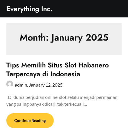
Skip
Everything Inc.
to
content
Month:
January 2025
Tips Memilih Situs Slot Habanero
Terpercaya di Indonesia
admin,
January 12, 2025
Di dunia perjudian online, slot selalu menjadi permainan
yang paling banyak dicari, tak terkecuali…
Continue Reading