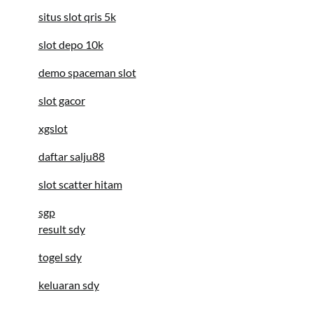
situs slot qris 5k
slot depo 10k
demo spaceman slot
slot gacor
xgslot
daftar salju88
slot scatter hitam
sgp
result sdy
togel sdy
keluaran sdy