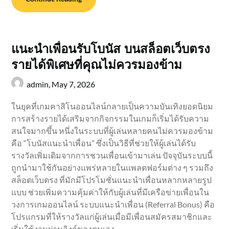
แนะนำเพื่อนรับโบนัส บนสล็อตเว็บตรง
รายได้พิเศษที่คุณไม่ควรมองข้าม
admin,
May 7, 2026
ในยุคที่เกมคาสิโนออนไลน์กลายเป็นความบันเทิงยอดนิยม
การสร้างรายได้เสริมจากกิจกรรมในเกมก็เริ่มได้รับความ
สนใจมากขึ้น หนึ่งในระบบที่ผู้เล่นหลายคนไม่ควรมองข้าม
คือ “โบนัสแนะนำเพื่อน” ซึ่งเป็นวิธีที่ช่วยให้ผู้เล่นได้รับ
รางวัลเพิ่มเติมจากการชวนเพื่อนเข้ามาเล่น ปัจจุบันระบบนี้
ถูกนำมาใช้กันอย่างแพร่หลายในแพลตฟอร์มต่าง ๆ รวมถึง
สล็อตเว็บตรง ที่มักมีโปรโมชั่นแนะนำเพื่อนหลากหลายรูป
แบบ ช่วยเพิ่มความคุ้มค่าให้กับผู้เล่นที่มีเครือข่ายเพื่อนใน
วงการเกมออนไลน์ ระบบแนะนำเพื่อน (Referral Bonus) คือ
โปรแกรมที่ให้รางวัลแก่ผู้เล่นเมื่อมีเพื่อนสมัครสมาชิกและ
เริ่มใช้งานผ่านลิงก์ของตนเอง…