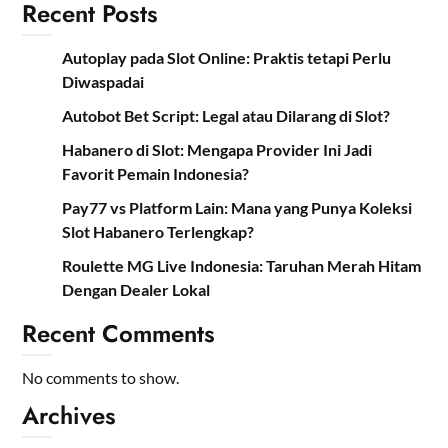
Recent Posts
Autoplay pada Slot Online: Praktis tetapi Perlu
Diwaspadai
Autobot Bet Script: Legal atau Dilarang di Slot?
Habanero di Slot: Mengapa Provider Ini Jadi
Favorit Pemain Indonesia?
Pay77 vs Platform Lain: Mana yang Punya Koleksi
Slot Habanero Terlengkap?
Roulette MG Live Indonesia: Taruhan Merah Hitam
Dengan Dealer Lokal
Recent Comments
No comments to show.
Archives