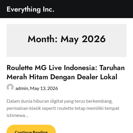
Skip
Everything Inc.
to
content
Month:
May 2026
Roulette MG Live Indonesia: Taruhan
Merah Hitam Dengan Dealer Lokal
admin,
May 13, 2026
Dalam dunia hiburan digital yang terus berkembang,
permainan klasik seperti roulette tetap memiliki tempat
istimewa…
Continue Reading