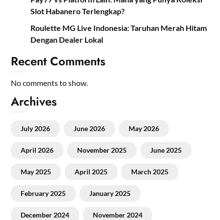
Slot Habanero Terlengkap?
Roulette MG Live Indonesia: Taruhan Merah Hitam
Dengan Dealer Lokal
Recent Comments
No comments to show.
Archives
July 2026
June 2026
May 2026
April 2026
November 2025
June 2025
May 2025
April 2025
March 2025
February 2025
January 2025
December 2024
November 2024