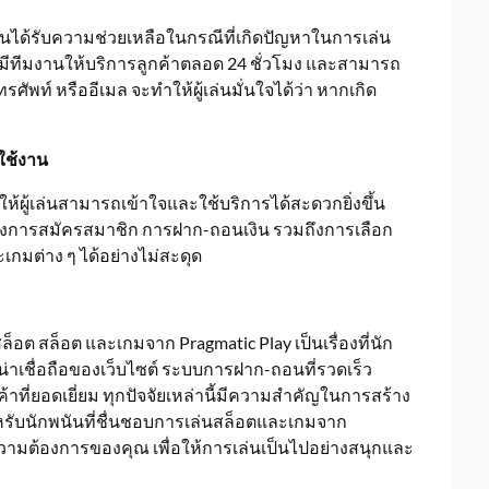
้เล่นได้รับความช่วยเหลือในกรณีที่เกิดปัญหาในการเล่น
่มีทีมงานให้บริการลูกค้าตลอด 24 ชั่วโมง และสามารถ
ศัพท์ หรืออีเมล จะทำให้ผู้เล่นมั่นใจได้ว่า หากเกิด
ช้งาน
ให้ผู้เล่นสามารถเข้าใจและใช้บริการได้สะดวกยิ่งขึ้น
องการสมัครสมาชิก การฝาก-ถอนเงิน รวมถึงการเลือก
เกมต่าง ๆ ได้อย่างไม่สะดุด
็อต สล็อต และเกมจาก Pragmatic Play เป็นเรื่องที่นัก
น่าเชื่อถือของเว็บไซต์ ระบบการฝาก-ถอนที่รวดเร็ว
้าที่ยอดเยี่ยม ทุกปัจจัยเหล่านี้มีความสำคัญในการสร้าง
หรับนักพนันที่ชื่นชอบการเล่นสล็อตและเกมจาก
์ความต้องการของคุณ เพื่อให้การเล่นเป็นไปอย่างสนุกและ