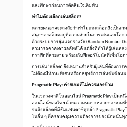
และศึกษาก่อนการตัดสินใจเดิมพัน
ทำไมต้องเลือกเล่นสล็อต?
หลายคนอาจจะสงสัยว่าทำไมเกมสล็อตถึงเป็นเกมท
สนุกของสล็อตอยู่ที่ความง่ายในการเล่นและโอกา
ด้วยระบบการสุ่มแจกรางวัล (Random Number Gener
สามารถคาดเดาผลลัพธ์ได้ แต่สิ่งที่ทำให้ผู้เล่น
กราฟิกที่สวยงาม พร้อมกับฟีเจอร์โบนัสที่เพิ่ม
การเล่น “สล็อต” จึงเหมาะสำหรับผู้เล่นที่ต้องกา
ไม่ต้องมีทักษะพิเศษหรือกลยุทธ์การเล่นซับซ้อน
Pragmatic Play: ค่ายเกมที่ไม่ควรมองข้าม
ในแวดวงคาสิโนออนไลน์ Pragmatic Play เป็นหนึ
ออนไลน์ของไทย ด้วยความหลากหลายของเกมที่นำเ
จนถึงสล็อตที่มีธีมแฟนตาซีสุดล้ำ Pragmatic Play ไ
โนอื่น ๆ ที่ครอบคลุมความต้องการของนักพนันท