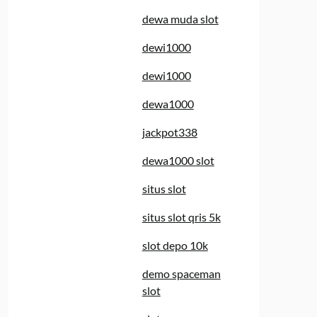
dewa muda slot
dewi1000
dewi1000
dewa1000
jackpot338
dewa1000 slot
situs slot
situs slot qris 5k
slot depo 10k
demo spaceman
slot