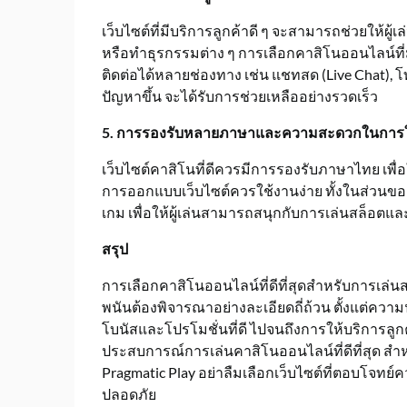
เว็บไซต์ที่มีบริการลูกค้าดี ๆ จะสามารถช่วยให้ผู
หรือทำธุรกรรมต่าง ๆ การเลือกคาสิโนออนไลน์ที
ติดต่อได้หลายช่องทาง เช่น แชทสด (Live Chat), โทร
ปัญหาขึ้น จะได้รับการช่วยเหลืออย่างรวดเร็ว
5. การรองรับหลายภาษาและความสะดวกในการใ
เว็บไซต์คาสิโนที่ดีควรมีการรองรับภาษาไทย เพื่อ
การออกแบบเว็บไซต์ควรใช้งานง่าย ทั้งในส่วนข
เกม เพื่อให้ผู้เล่นสามารถสนุกกับการเล่นสล็อตและ
สรุป
การเลือกคาสิโนออนไลน์ที่ดีที่สุดสำหรับการเล่นสล
พนันต้องพิจารณาอย่างละเอียดถี่ถ้วน ตั้งแต่ความ
โบนัสและโปรโมชั่นที่ดี ไปจนถึงการให้บริการลูกค
ประสบการณ์การเล่นคาสิโนออนไลน์ที่ดีที่สุด สำ
Pragmatic Play อย่าลืมเลือกเว็บไซต์ที่ตอบโจทย
ปลอดภัย