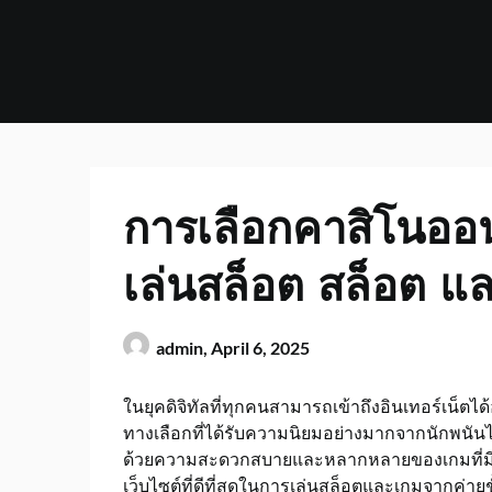
Skip
to
content
การเลือกคาสิโนออนไล
เล่นสล็อต สล็อต แ
admin,
April 6, 2025
ในยุคดิจิทัลที่ทุกคนสามารถเข้าถึงอินเทอร์เน็ตไ
ทางเลือกที่ได้รับความนิยมอย่างมากจากนักพนันไท
ด้วยความสะดวกสบายและหลากหลายของเกมที่มีให
เว็บไซต์ที่ดีที่สุดในการเล่นสล็อตและเกมจากค่ายชั