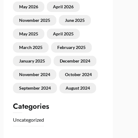
May 2026
April 2026
November 2025
June 2025
May 2025
April 2025
March 2025
February 2025
January 2025
December 2024
November 2024
October 2024
September 2024
August 2024
Categories
Uncategorized