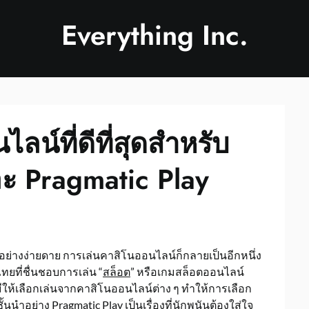
Everything Inc.
น์ที่ดีที่สุดสำหรับ
ละ Pragmatic Play
ด้อย่างง่ายดาย การเล่นคาสิโนออนไลน์ก็กลายเป็นอีกหนึ่ง
ยที่ชื่นชอบการเล่น “
สล็อต
” หรือเกมสล็อตออนไลน์
้เลือกเล่นจากคาสิโนออนไลน์ต่าง ๆ ทำให้การเลือก
้นนำอย่าง Pragmatic Play เป็นเรื่องที่นักพนันต้องใส่ใจ