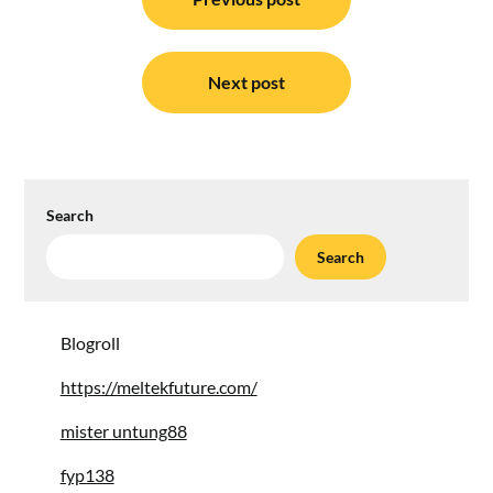
navigation
Next post
Search
Search
Blogroll
https://meltekfuture.com/
mister untung88
fyp138