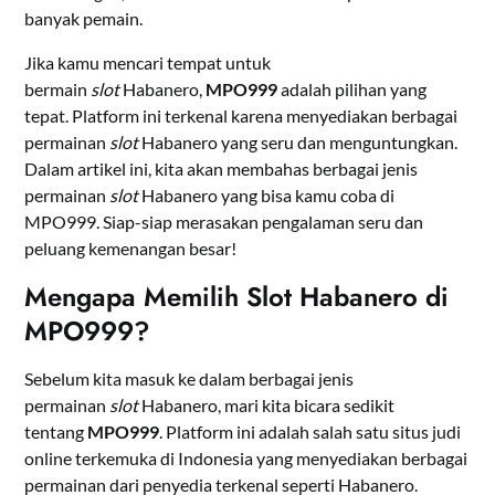
banyak pemain.
Jika kamu mencari tempat untuk
bermain
slot
Habanero,
MPO999
adalah pilihan yang
tepat. Platform ini terkenal karena menyediakan berbagai
permainan
slot
Habanero yang seru dan menguntungkan.
Dalam artikel ini, kita akan membahas berbagai jenis
permainan
slot
Habanero yang bisa kamu coba di
MPO999. Siap-siap merasakan pengalaman seru dan
peluang kemenangan besar!
Mengapa Memilih Slot Habanero di
MPO999?
Sebelum kita masuk ke dalam berbagai jenis
permainan
slot
Habanero, mari kita bicara sedikit
tentang
MPO999
. Platform ini adalah salah satu situs judi
online terkemuka di Indonesia yang menyediakan berbagai
permainan dari penyedia terkenal seperti Habanero.