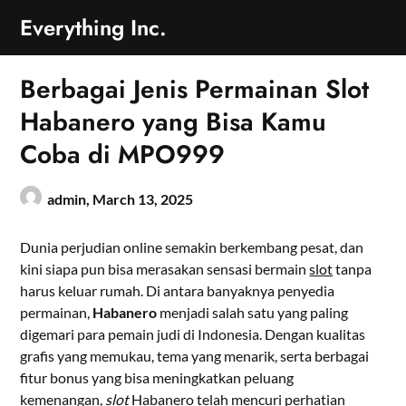
Skip
Everything Inc.
to
content
Berbagai Jenis Permainan Slot
Habanero yang Bisa Kamu
Coba di MPO999
admin,
March 13, 2025
Dunia perjudian online semakin berkembang pesat, dan
kini siapa pun bisa merasakan sensasi bermain
slot
tanpa
harus keluar rumah. Di antara banyaknya penyedia
permainan,
Habanero
menjadi salah satu yang paling
digemari para pemain judi di Indonesia. Dengan kualitas
grafis yang memukau, tema yang menarik, serta berbagai
fitur bonus yang bisa meningkatkan peluang
kemenangan,
slot
Habanero telah mencuri perhatian