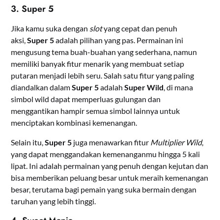
3. Super 5
Jika kamu suka dengan
slot
yang cepat dan penuh
aksi,
Super 5
adalah pilihan yang pas. Permainan ini
mengusung tema buah-buahan yang sederhana, namun
memiliki banyak fitur menarik yang membuat setiap
putaran menjadi lebih seru. Salah satu fitur yang paling
diandalkan dalam
Super 5
adalah
Super Wild
, di mana
simbol wild dapat memperluas gulungan dan
menggantikan hampir semua simbol lainnya untuk
menciptakan kombinasi kemenangan.
Selain itu,
Super 5
juga menawarkan fitur
Multiplier Wild
,
yang dapat menggandakan kemenanganmu hingga 5 kali
lipat. Ini adalah permainan yang penuh dengan kejutan dan
bisa memberikan peluang besar untuk meraih kemenangan
besar, terutama bagi pemain yang suka bermain dengan
taruhan yang lebih tinggi.