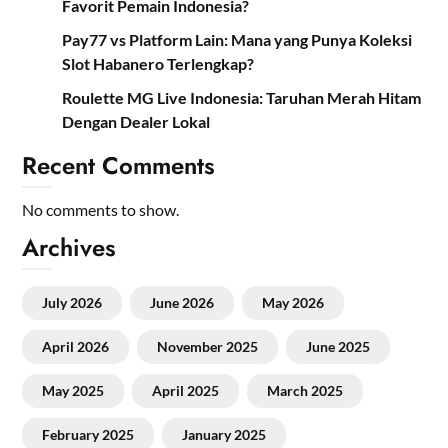
Favorit Pemain Indonesia?
Pay77 vs Platform Lain: Mana yang Punya Koleksi
Slot Habanero Terlengkap?
Roulette MG Live Indonesia: Taruhan Merah Hitam
Dengan Dealer Lokal
Recent Comments
No comments to show.
Archives
July 2026
June 2026
May 2026
April 2026
November 2025
June 2025
May 2025
April 2025
March 2025
February 2025
January 2025