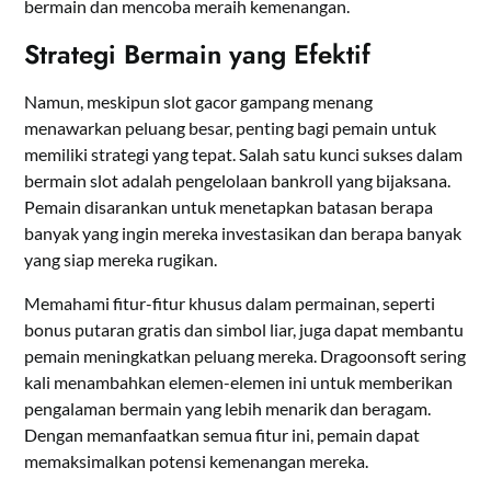
bermain dan mencoba meraih kemenangan.
Strategi Bermain yang Efektif
Namun, meskipun slot gacor gampang menang
menawarkan peluang besar, penting bagi pemain untuk
memiliki strategi yang tepat. Salah satu kunci sukses dalam
bermain slot adalah pengelolaan bankroll yang bijaksana.
Pemain disarankan untuk menetapkan batasan berapa
banyak yang ingin mereka investasikan dan berapa banyak
yang siap mereka rugikan.
Memahami fitur-fitur khusus dalam permainan, seperti
bonus putaran gratis dan simbol liar, juga dapat membantu
pemain meningkatkan peluang mereka. Dragoonsoft sering
kali menambahkan elemen-elemen ini untuk memberikan
pengalaman bermain yang lebih menarik dan beragam.
Dengan memanfaatkan semua fitur ini, pemain dapat
memaksimalkan potensi kemenangan mereka.