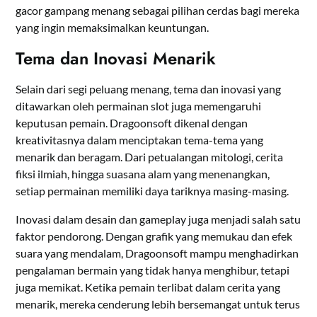
gacor gampang menang sebagai pilihan cerdas bagi mereka
yang ingin memaksimalkan keuntungan.
Tema dan Inovasi Menarik
Selain dari segi peluang menang, tema dan inovasi yang
ditawarkan oleh permainan slot juga memengaruhi
keputusan pemain. Dragoonsoft dikenal dengan
kreativitasnya dalam menciptakan tema-tema yang
menarik dan beragam. Dari petualangan mitologi, cerita
fiksi ilmiah, hingga suasana alam yang menenangkan,
setiap permainan memiliki daya tariknya masing-masing.
Inovasi dalam desain dan gameplay juga menjadi salah satu
faktor pendorong. Dengan grafik yang memukau dan efek
suara yang mendalam, Dragoonsoft mampu menghadirkan
pengalaman bermain yang tidak hanya menghibur, tetapi
juga memikat. Ketika pemain terlibat dalam cerita yang
menarik, mereka cenderung lebih bersemangat untuk terus