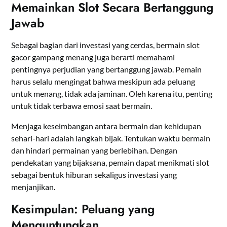
Memainkan Slot Secara Bertanggung
Jawab
Sebagai bagian dari investasi yang cerdas, bermain slot
gacor gampang menang juga berarti memahami
pentingnya perjudian yang bertanggung jawab. Pemain
harus selalu mengingat bahwa meskipun ada peluang
untuk menang, tidak ada jaminan. Oleh karena itu, penting
untuk tidak terbawa emosi saat bermain.
Menjaga keseimbangan antara bermain dan kehidupan
sehari-hari adalah langkah bijak. Tentukan waktu bermain
dan hindari permainan yang berlebihan. Dengan
pendekatan yang bijaksana, pemain dapat menikmati slot
sebagai bentuk hiburan sekaligus investasi yang
menjanjikan.
Kesimpulan: Peluang yang
Menguntungkan