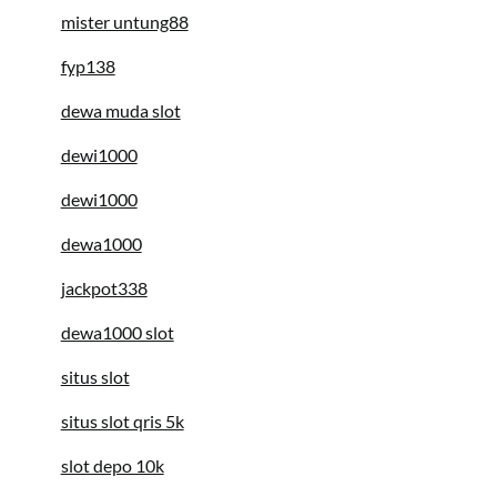
mister untung88
fyp138
dewa muda slot
dewi1000
dewi1000
dewa1000
jackpot338
dewa1000 slot
situs slot
situs slot qris 5k
slot depo 10k