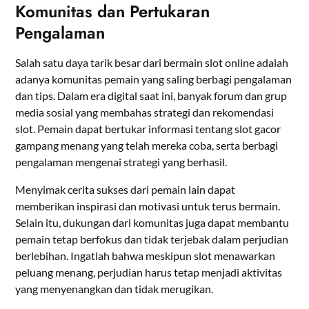
Komunitas dan Pertukaran
Pengalaman
Salah satu daya tarik besar dari bermain slot online adalah
adanya komunitas pemain yang saling berbagi pengalaman
dan tips. Dalam era digital saat ini, banyak forum dan grup
media sosial yang membahas strategi dan rekomendasi
slot. Pemain dapat bertukar informasi tentang slot gacor
gampang menang yang telah mereka coba, serta berbagi
pengalaman mengenai strategi yang berhasil.
Menyimak cerita sukses dari pemain lain dapat
memberikan inspirasi dan motivasi untuk terus bermain.
Selain itu, dukungan dari komunitas juga dapat membantu
pemain tetap berfokus dan tidak terjebak dalam perjudian
berlebihan. Ingatlah bahwa meskipun slot menawarkan
peluang menang, perjudian harus tetap menjadi aktivitas
yang menyenangkan dan tidak merugikan.